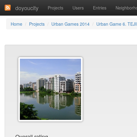
doyoucity
Projects
Users
Entries
Neighborh
Home
Projects
Urban Games 2014
Urban Game 6. TEJ
Overall rating