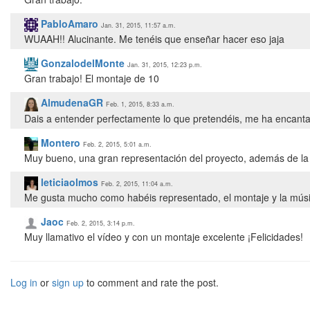
PabloAmaro
Jan. 31, 2015, 11:57 a.m.
WUAAH!! Alucinante. Me tenéis que enseñar hacer eso jaja
GonzalodelMonte
Jan. 31, 2015, 12:23 p.m.
Gran trabajo! El montaje de 10
AlmudenaGR
Feb. 1, 2015, 8:33 a.m.
Dais a entender perfectamente lo que pretendéis, me ha encantad
Montero
Feb. 2, 2015, 5:01 a.m.
Muy bueno, una gran representación del proyecto, además de la b
leticiaolmos
Feb. 2, 2015, 11:04 a.m.
Me gusta mucho como habéis representado, el montaje y la músic
Jaoc
Feb. 2, 2015, 3:14 p.m.
Muy llamativo el vídeo y con un montaje excelente ¡Felicidades!
Log in
or
sign up
to comment and rate the post.