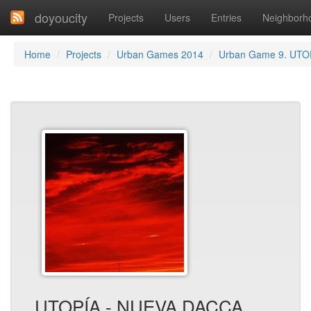
doyoucity
Projects
Users
Entries
Neighborh
Home
Projects
Urban Games 2014
Urban Game 9. UTO
UTOPÍA - NUEVA DACCA