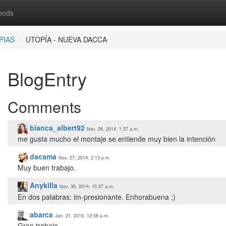
oods
PIAS
UTOPÍA - NUEVA DACCA
BlogEntry
Comments
bianca_albert92
Nov. 26, 2014, 1:37 a.m.
me gusta mucho el montaje se entiende muy bien la intención
dacama
Nov. 27, 2014, 2:13 p.m.
Muy buen trabajo.
Anykilla
Nov. 30, 2014, 10:37 a.m.
En dos palabras: im-presionante. Enhorabuena ;)
abarca
Jan. 21, 2015, 12:58 a.m.
Gran trabajo.