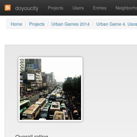
doyoucity
Projects
Users
Entries
Neighborh
Home
Projects
Urban Games 2014
Urban Game 4. Uso
Overall rating