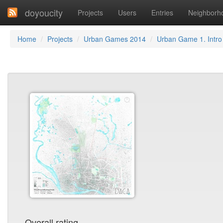
doyoucity
Projects
Users
Entries
Neighborh
Home
Projects
Urban Games 2014
Urban Game 1. Intro
Overall rating