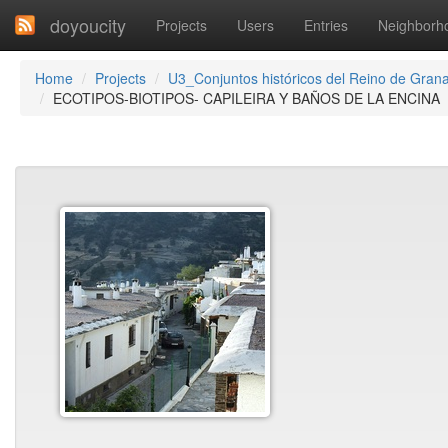
doyoucity
Projects
Users
Entries
Neighborh
Home
Projects
U3_Conjuntos históricos del Reino de Gran
ECOTIPOS-BIOTIPOS- CAPILEIRA Y BAÑOS DE LA ENCINA