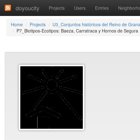
doyoucity
Projects
Users
Entries
Neighborh
Home
Projects
U3_Conjuntos históricos del Reino de Gran
P7_Biotipos-Ecotipos: Baeza, Carratraca y Hornos de Segura