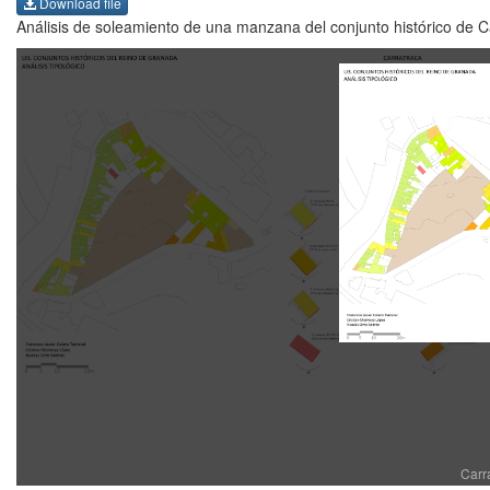
Download file
Análisis de soleamiento de una manzana del conjunto histórico de C
Carr