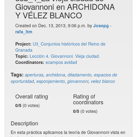
Giovannoni en ARCHIDONA
Y VÉLEZ BLANCO
Created on Dec. 13, 2013, 9:06 p.m. by
Josepg
-
rafa_ltm
Project:
U3_Conjuntos históricos del Reino de
Granada
Topic:
Lección 4. Giovannoni. Vieja ciudad.
Coordinators:
scampos
avidad
Tags:
aperturas
,
archidona
,
diladamento
,
espacios de
oportunidad
,
esponjamiento
,
giovannoni
,
velez blanco
Overall rating
Rating of
coordinators
0/5
(0 votes)
0/5
(0 votes)
Description
En esta práctica aplicamos la teoría de Giovannoni vista en