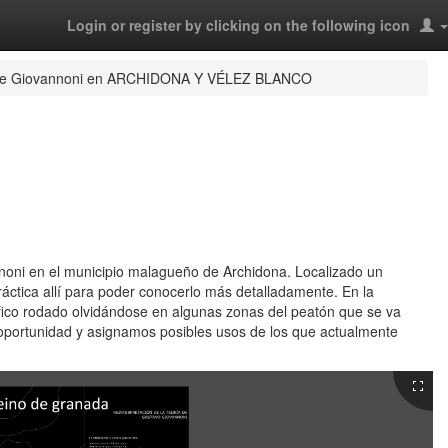
Login or register by clicking on the following icon
 de Giovannoni en ARCHIDONA Y VÉLEZ BLANCO
nnoni en el municipio malagueño de Archidona. Localizado un
práctica allí para poder conocerlo más detalladamente. En la
áfico rodado olvidándose en algunas zonas del peatón que se va
oportunidad y asignamos posibles usos de los que actualmente