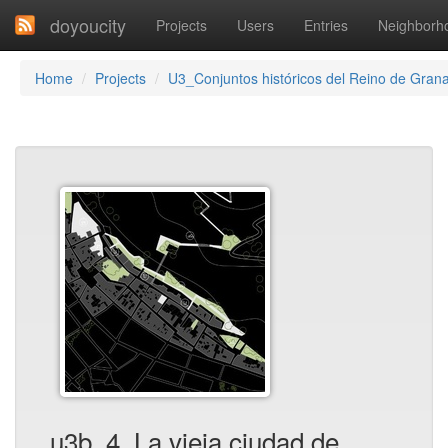
doyoucity
Projects
Users
Entries
Neighborh
Home
Projects
U3_Conjuntos históricos del Reino de Gran
u3b_4_La vieja ciudad de