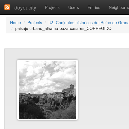
doyoucity
Projects
Users
Entries
Neighborh
Home
Projects
U3_Conjuntos históricos del Reino de Gran
paisaje urbano_alhama-baza-casares_CORREGIDO