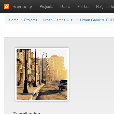
doyoucity
Projects
Users
Entries
Neighborh
Home
Projects
Urban Games 2013
Urban Game 3. FO
Overall rating