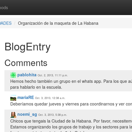
oods
DADES
Organización de la maqueta de La Habana
BlogEntry
Comments
pablohita
Oct. 2, 2013, 11:11 p.m.
Hemos hecho también un grupo en el whats app. Para los que a
para hablarlo en la escuela.
mariaRE
Oct. 3, 2013, 12:38 a.m.
Deberíamos quedar jueves y viernes para coordinarnos y ver co
noemi_sg
Oct. 3, 2013, 5:38 p.m.
Chicos que tengais la Ciudad de la Habana. Por favor, necesitemo
Estamos organizando los grupos de trabajo y los sectores para l