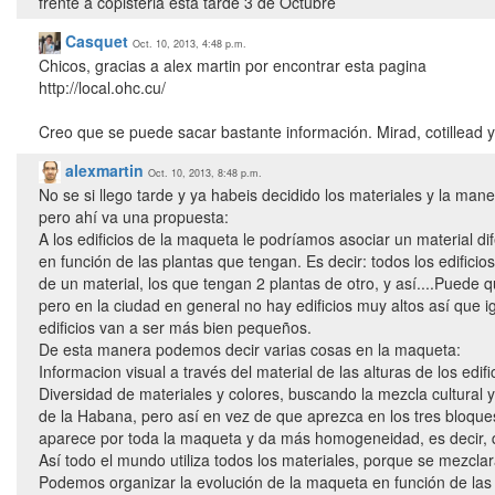
frente a copisteria esta tarde 3 de Octubre
Casquet
Oct. 10, 2013, 4:48 p.m.
Chicos, gracias a alex martin por encontrar esta pagina
http://local.ohc.cu/
Creo que se puede sacar bastante información. Mirad, cotillead y
alexmartin
Oct. 10, 2013, 8:48 p.m.
No se si llego tarde y ya habeis decidido los materiales y la man
pero ahí va una propuesta:
A los edificios de la maqueta le podríamos asociar un material di
en función de las plantas que tengan. Es decir: todos los edifici
de un material, los que tengan 2 plantas de otro, y así....Puede
pero en la ciudad en general no hay edificios muy altos así que i
edificios van a ser más bien pequeños.
De esta manera podemos decir varias cosas en la maqueta:
Informacion visual a través del material de las alturas de los edifi
Diversidad de materiales y colores, buscando la mezcla cultural 
de la Habana, pero así en vez de que aprezca en los tres bloqu
aparece por toda la maqueta y da más homogeneidad, es decir, q
Así todo el mundo utiliza todos los materiales, porque se mezclar
Podemos organizar la evolución de la maqueta en función de las 