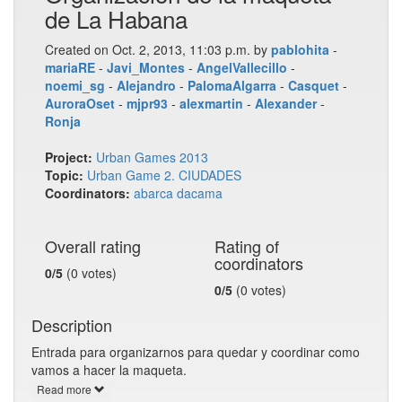
de La Habana
Created on Oct. 2, 2013, 11:03 p.m. by
pablohita
-
mariaRE
-
Javi_Montes
-
AngelVallecillo
-
noemi_sg
-
Alejandro
-
PalomaAlgarra
-
Casquet
-
AuroraOset
-
mjpr93
-
alexmartin
-
Alexander
-
Ronja
Project:
Urban Games 2013
Topic:
Urban Game 2. CIUDADES
Coordinators:
abarca
dacama
Overall rating
Rating of
coordinators
0/5
(0 votes)
0/5
(0 votes)
Description
Entrada para organizarnos para quedar y coordinar como
vamos a hacer la maqueta.
Read more