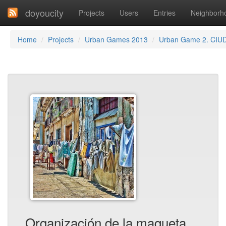
doyoucity
Projects
Users
Entries
Neighborh
Home
Projects
Urban Games 2013
Urban Game 2. CIU
Organización de la maqueta