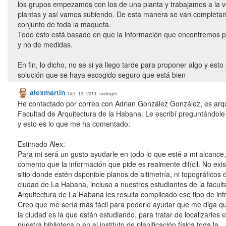
los grupos empezamos con los de una planta y trabajamos a la 
plantas y así vamos subiendo. De esta manera se van completando
conjunto de toda la maqueta.
Todo esto está basado en que la información que encontremos para
y no de medidas.
En fin, lo dicho, no se si ya llego tarde para proponer algo y est
solución que se haya escogido seguro que está bien
alexmartin
Oct. 12, 2013, midnight
He contactado por correo con Adrian González González, es arqu
Facultad de Arquitectura de la Habana. Le escribí preguntándol
y esto es lo que me ha comentado:
Estimado Alex:
Para mi será un gusto ayudarle en todo lo que esté a mi alcance,
comento que la información que pide es realmente difícil. No exi
sitio donde estén dsponible planos de altimetría, ni topográficos 
ciudad de La Habana, incluso a nuestros estudiantes de la facult
Arquitectura de La Habana les resulta complicado ese tipo de in
Creo que me sería más fácil para poderle ayudar que me diga q
la ciudad es la que están estudiando, para tratar de localizarles 
nuestra biblioteca o en el instituto de planificación física toda la