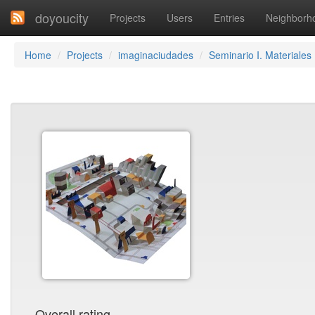
doyoucity
Projects
Users
Entries
Neighborh
Home
Projects
imaginaciudades
Seminario I. Materiales
Overall rating