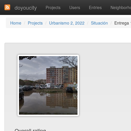
doyoucity
Projects
Users
Entries
Neighborh
Home
Projects
Urbanismo 2, 2022
Situación
Entrega 
Overall rating