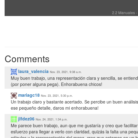
2.2 Manuales -
Comments
laura_valencia
Nov. 23, 2021, 9:38 a.m.
Muy buen trabajo, una representación clara y sencilla, se entien
(por poner alguna pega). Enhorabuena chicos!
mariagc18
Nov. 23, 2021, 5:30 p.m.
Un trabajo claro y bastante acertado. Se percibe un buen anális
ese pequeño detalle, daros mi enhorabuena!
jlfdez06
Nov. 24, 2021, 1:34 p.m.
Me parece buen trabajo, aun que me gustaría y creo que facilit
esfuerzo para llegar a verlo con claridad, quizás la falta una pe
cálculos y la representación del mapa, creo que estamos en un 