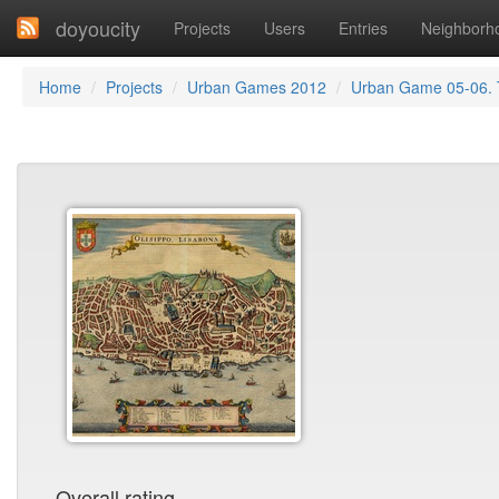
doyoucity
Projects
Users
Entries
Neighborh
Home
Projects
Urban Games 2012
Urban Game 05-06. T
Overall rating