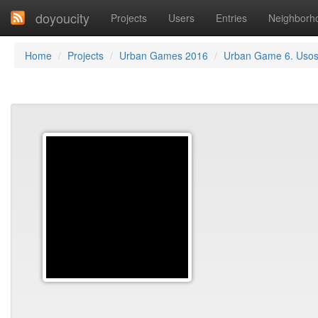
doyoucity
Projects
Users
Entries
Neighborh
Home
Projects
Urban Games 2016
Urban Game 6. Uso