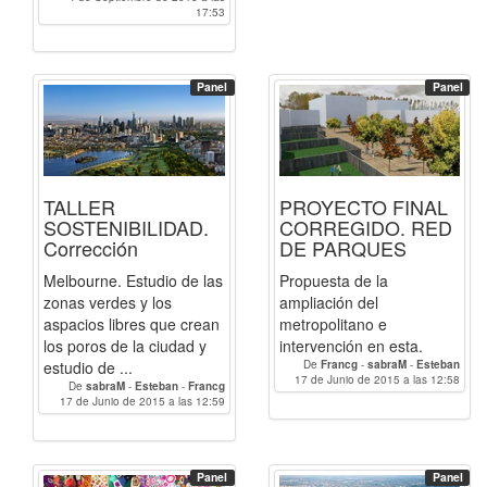
17:53
Panel
Panel
TALLER
PROYECTO FINAL
SOSTENIBILIDAD.
CORREGIDO. RED
Corrección
DE PARQUES
Melbourne. Estudio de las
Propuesta de la
zonas verdes y los
ampliación del
aspacios libres que crean
metropolitano e
los poros de la ciudad y
intervención en esta.
estudio de ...
De
Francg
-
sabraM
-
Esteban
17 de Junio de 2015 a las 12:58
De
sabraM
-
Esteban
-
Francg
17 de Junio de 2015 a las 12:59
Panel
Panel