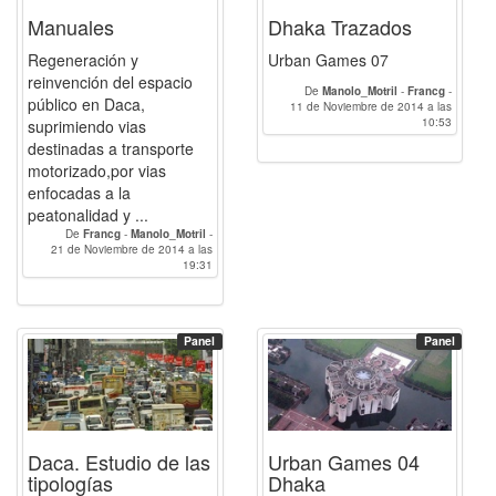
Manuales
Dhaka Trazados
Regeneración y
Urban Games 07
reinvención del espacio
De
Manolo_Motril
-
Francg
-
público en Daca,
11 de Noviembre de 2014 a las
Humbertotr
10:53
suprimiendo vias
destinadas a transporte
motorizado,por vias
enfocadas a la
peatonalidad y ...
De
Francg
-
Manolo_Motril
-
21 de Noviembre de 2014 a las
Humbertotr
19:31
Panel
Panel
Daca. Estudio de las
Urban Games 04
tipologías
Dhaka