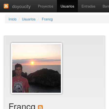
doyoucity
Proyectos
Usuarios
Entradas
Barr
Inicio
Usuarios
Francg
Francg