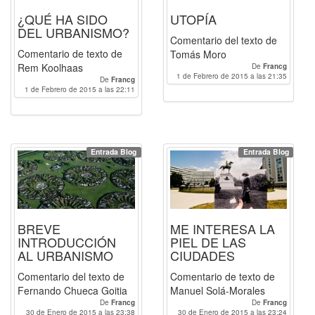
¿QUÉ HA SIDO
UTOPÍA
DEL URBANISMO?
Comentario del texto de
Comentario de texto de
Tomás Moro
Rem Koolhaas
De
Francg
1 de Febrero de 2015 a las 21:35
De
Francg
1 de Febrero de 2015 a las 22:11
Entrada Blog
Entrada Blog
BREVE
ME INTERESA LA
INTRODUCCIÓN
PIEL DE LAS
AL URBANISMO
CIUDADES
Comentario del texto de
Comentario de texto de
Fernando Chueca Goitia
Manuel Solá-Morales
De
Francg
De
Francg
30 de Enero de 2015 a las 23:38
30 de Enero de 2015 a las 23:24