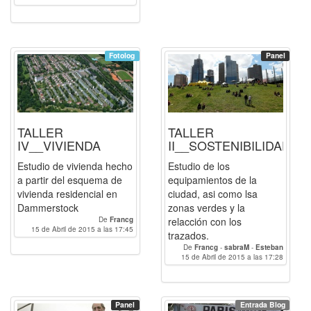
Fotolog
Panel
TALLER
TALLER
IV__VIVIENDA
II__SOSTENIBILIDAD
Estudio de vivienda hecho
Estudio de los
a partir del esquema de
equipamientos de la
vivienda residencial en
ciudad, asi como lsa
Dammerstock
zonas verdes y la
De
Francg
relacción con los
15 de Abril de 2015 a las 17:45
trazados.
De
Francg
-
sabraM
-
Esteban
15 de Abril de 2015 a las 17:28
Panel
Entrada Blog