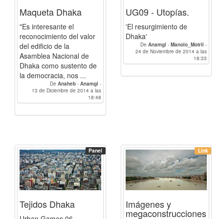
Maqueta Dhaka
UG09 - Utopías.
"Es interesante el
'El resurgimiento de
reconocimiento del valor
Dhaka'
del edificio de la
De
Anamgl
-
Manolo_Motril
-
juanclopez
24 de Noviembre de 2014 a las
-
Anykilla
-
Francg
-
Asamblea Nacional de
Alex.R
18:33
Dhaka como sustento de
la democracia, nos ...
De
Anaheb
-
Anamgl
-
13 de Diciembre de 2014 a las
Manolo_Motril
-
juanclopez
-
Anykilla
-
Carlospc
-
Fornieles
18:48
-
SilviaDam
-
Francg
-
Alex.R
-
antva
-
NicoMartinez
-
Acasiri
-
Ana_Garcia
-
julcarfra
-
Carmen_Luque
-
PierreGuillaume_Vanhuffel
-
malaca
-
anaramos
Panel
Link
Tejidos Dhaka
Imágenes y
megaconstrucciones
Urban Games 06