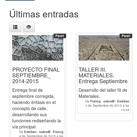
Últimas entradas
Panel
Panel
PROYECTO FINAL
TALLER III.
SEPTIEMBRE_
MATERIALES.
2014-2015
Entrega Septiembre
Entrega final de
Desarrollo del taller III de
septiembre corregida,
Materiales.
haciendo énfasis en el
De
Francg
-
sabraM
-
Esteban
4 de Septiembre de 2015 a las
concepto de calle,
13:44
desarrollando sus
funciones rediseñando la
vía principal.
De
Esteban
-
sabraM
-
Francg
4 de Septiembre de 2015 a las