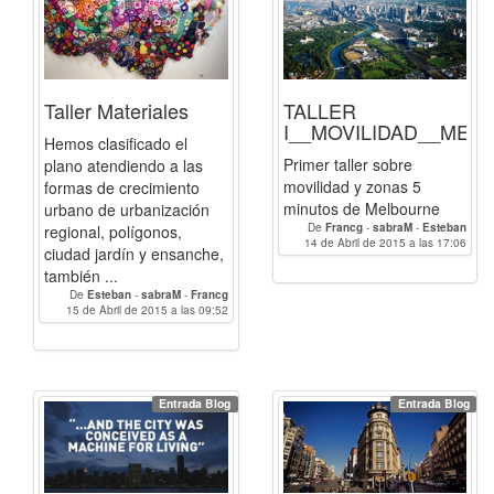
Taller Materiales
TALLER
I__MOVILIDAD__MEL
Hemos clasificado el
Primer taller sobre
plano atendiendo a las
movilidad y zonas 5
formas de crecimiento
minutos de Melbourne
urbano de urbanización
De
Francg
-
sabraM
-
Esteban
regional, polígonos,
14 de Abril de 2015 a las 17:06
ciudad jardín y ensanche,
también ...
De
Esteban
-
sabraM
-
Francg
15 de Abril de 2015 a las 09:52
Entrada Blog
Entrada Blog