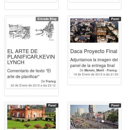
Entrada Blog
Panel
EL ARTE DE
Daca Proyecto Final
PLANIFICAR,KEVIN
Adjuntamos la imagen del
LYNCH
panel de la entrega final
Comentario de texto "El
De
Manolo_Motril
-
Francg
-
19 de Enero de 2015 a las 21:00
Humbertotr
arte de planificar"
De
Francg
30 de Enero de 2015 a las 23:12
Panel
Panel