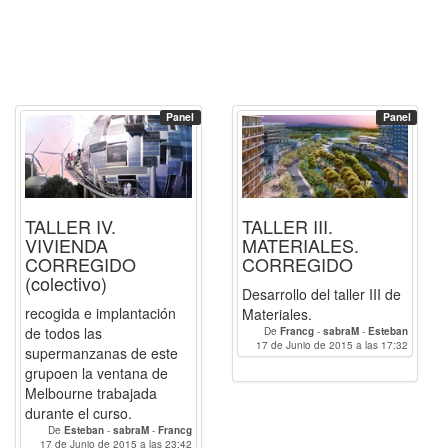
Panel
Panel
TALLER IV.
TALLER III.
VIVIENDA
MATERIALES.
CORREGIDO
CORREGIDO
(colectivo)
Desarrollo del taller III de
recogida e implantación
Materiales.
de todos las
De
Francg
-
sabraM
-
Esteban
17 de Junio de 2015 a las 17:32
supermanzanas de este
grupoen la ventana de
Melbourne trabajada
durante el curso.
De
Esteban
-
sabraM
-
Francg
17 de Junio de 2015 a las 23:42