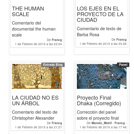
THE HUMAN
LOS EJES EN EL
SCALE
PROYECTO DE LA
CIUDAD
Comentario del
Comentario de texto de
documental the human
Barba Rosa
scale
De
Francg
De
Francg
1 de Febrero de 2015 a las 23:36
1 de Febrero de 2015 a las 23:54
Entrada Blog
Panel
LA CIUDAD NO ES
Proyecto Final
UN ÁRBOL
Dhaka (Corregido)
Comentario del texto de
Corrección del panel
Christopher Alexander
sobre el proyecto final
De
Francg
De
Manolo_Motril
-
Francg
-
1 de Febrero de 2015 a las 21:27
1 de Febrero de 2015 a las 17:48
Humbertotr