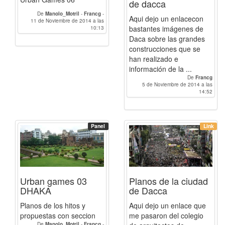
de dacca
De
Manolo_Motril
-
Francg
-
Aqui dejo un enlacecon
11 de Noviembre de 2014 a las
Humbertotr
bastantes imágenes de
10:13
Daca sobre las grandes
construcciones que se
han realizado e
información de la ...
De
Francg
5 de Noviembre de 2014 a las
14:52
Panel
Link
Urban games 03
Planos de la ciudad
DHAKA
de Dacca
Planos de los hitos y
Aqui dejo un enlace que
propuestas con seccion
me pasaron del colegio
De
Manolo_Motril
-
Francg
-