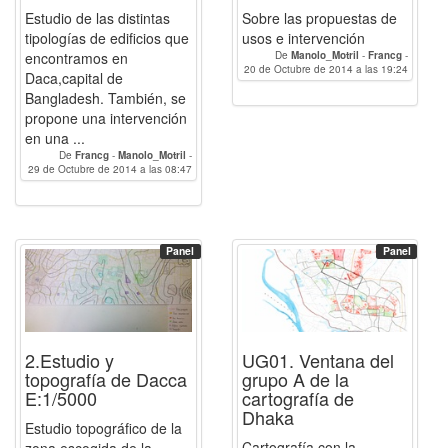
Estudio de las distintas
Sobre las propuestas de
tipologías de edificios que
usos e intervención
encontramos en
De
Manolo_Motril
-
Francg
-
20 de Octubre de 2014 a las 19:24
Humbertotr
Daca,capital de
Bangladesh. También, se
propone una intervención
en una ...
De
Francg
-
Manolo_Motril
-
29 de Octubre de 2014 a las 08:47
Humbertotr
Panel
Panel
2.Estudio y
UG01. Ventana del
topografía de Dacca
grupo A de la
E:1/5000
cartografía de
Dhaka
Estudio topográfico de la
Cartografía con la