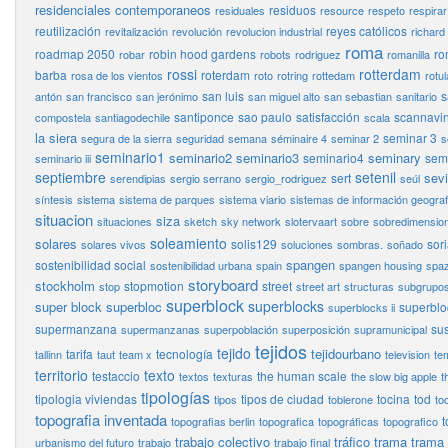
residenciales contemporaneos
residuos
residuales
resource
respeto
respirar
reutilización
reyes católicos
revitalización
revolución
revolucion industrial
richard
roma
roadmap 2050
robin hood gardens
ro
robar
robots
rodriguez
romanilla
rossi
rotterdam
barba
roterdam
rosa de los vientos
roto
rotring
rottedam
rotul
san luis
s
antón
san francisco
san jerónimo
san miguel alto
san sebastian
sanitario
santiponce
sao paulo
satisfacción
scannavin
compostela
santiagodechile
scala
la siera
seminar 3
segura de la sierra
seguridad
semana
séminaire 4
seminar 2
s
seminario1
seminario2
seminario3
seminary
seminario4
semi
seminario iii
septiembre
setenil
sevi
sert
serendipias
sergio serrano
sergio_rodriguez
seúl
síntesis
sistema
sistema de parques
sistema viario
sistemas de información geograf
situacion
siza
situaciones
sketch
sky network
slotervaart
sobre
sobredimensio
soleamiento
solares
solis129
sor
solares vivos
soluciones
sombras.
soñado
spangen
sostenibilidad social
sostenibilidad urbana
spain
spangen housing
spaz
storyboard
stockholm
stopmotion
street
stop
street art
structuras
subgrupo
superblock
superblocks
super block
superbloc
superbloc
superblocks ii
supermanzana
sus
supermanzanas
superpoblación
superposición
supramunicipal
tejidos
tejido
tejidourbano
tarifa
tecnología
tallinn
taut
team x
television
te
territorio
texto
testaccio
the human scale
textos
texturas
the slow big apple
t
tipologías
tipologia viviendas
tipos de ciudad
tocina
tod
tipos
toblerone
to
topografia inventada
t
topografias berlin
topografica
topográficas
topografico
trabajo colectivo
tráfico
trama
trama
urbanismo del futuro
trabajo
trabajo final