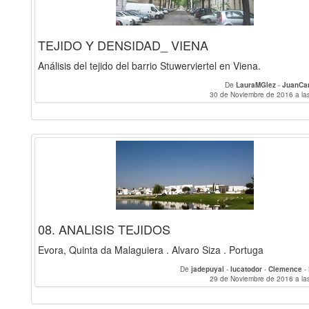
TEJIDO Y DENSIDAD_ VIENA
Análisis del tejido del barrio Stuwerviertel en Viena.
De
LauraMGlez
-
JuanCa
30 de Noviembre de 2016 a la
08. ANALISIS TEJIDOS
Evora, Quinta da Malaguiera . Alvaro Siza . Portuga
De
jadepuyal
-
lucatodor
-
Clemence
-
29 de Noviembre de 2016 a la