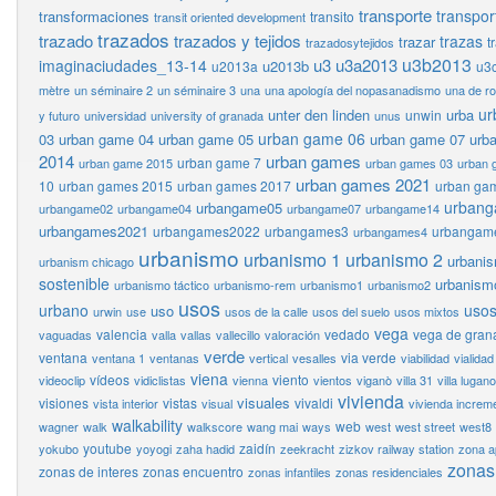
transporte
transpor
transformaciones
transito
transit oriented development
trazados
trazado
trazados y tejidos
trazas
trazar
t
trazadosytejidos
u3b2013
u3
u3a2013
imaginaciudades_13-14
u2013b
u2013a
u3
mètre
un séminaire 2
un séminaire 3
una
una apología del nopasanadismo
una de r
ur
unter den linden
urba
unwin
y futuro
universidad
university of granada
unus
urban game 06
03
urban game 04
urban game 05
urban game 07
urb
2014
urban games
urban game 7
urban game 2015
urban games 03
urban 
urban games 2021
10
urban games 2015
urban games 2017
urban ga
urban
urbangame05
urbangame02
urbangame04
urbangame07
urbangame14
urbangames2021
urbangames2022
urbangames3
urbangam
urbangames4
urbanismo
urbanismo 1
urbanismo 2
urbani
urbanism chicago
sostenible
urbanism
urbanismo táctico
urbanismo-rem
urbanismo1
urbanismo2
usos
urbano
usos
uso
urwin
use
usos de la calle
usos del suelo
usos mixtos
vega
valencia
vedado
vega de gran
vaguadas
valla
vallas
vallecillo
valoración
verde
ventana
via verde
ventana 1
ventanas
vertical
vesalles
viabilidad
vialidad
viena
vídeos
viento
videoclip
vidiclistas
vienna
vientos
viganò
villa 31
villa lugano
vivienda
visuales
visiones
vistas
vivaldi
vista interior
visual
vivienda increm
walkability
web
wagner
walk
walkscore
wang mai
ways
west
west street
west8
youtube
zaidín
yokubo
yoyogi
zaha hadid
zeekracht
zizkov railway station
zona a
zonas
zonas de interes
zonas encuentro
zonas infantiles
zonas residenciales