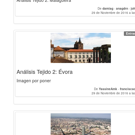
Análisis Tejido 2: Malagueira
De
damiag
-
anagdrn
-
jo
29 de Noviembre de 2016 a la
Entra
Análisis Tejido 2: Évora
Imagen por poner
De
YassineAmk
-
francisca
29 de Noviembre de 2016 a la