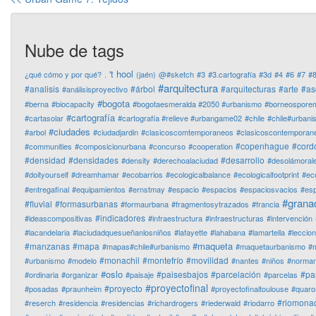
Nube de tags
't hool
¿qué cómo y por qué?
.
(jaén)
@#sketch
#3
#3.cartografía
#3d
#4
#6
#7
#
#arquitectura
#analisis
#árbol
#arquitecturas
#arte
#as
#análisisproyectivo
#bogota
#berna
#biocapacity
#bogotaesmeralda #2050 #urbanismo
#borneospore
#cartografía
#cartasolar
#cartografía #relieve #urbangame02
#chile
#chile#urban
#ciudades
#arbol
#ciudadjardin
#clasicoscomtemporaneos
#clasicoscontemporan
#copenhague
#cord
#communities
#composicionurbana
#concurso
#cooperation
#densidad
#densidades
#desarrollo
#density
#derechoalaciudad
#desolámoral
#doityourself
#dreamhamar
#ecobarrios
#ecologicalbalance
#ecologicalfootprint
#ec
#entregafinal
#equipamientos
#ernstmay
#espacio
#espacios
#espaciosvacios
#es
#grana
#fluvial
#formasurbanas
#formaurbana
#fragmentosytrazados
#francia
#indicadores
#ideascompositivas
#infraestructura
#infraestructuras
#intervención
#lacandelaria
#laciudadquesueñanlosniños
#lafayette
#lahabana
#lamartella
#leccio
#maqueta
#manzanas
#mapa
#mapas#chile#urbanismo
#maquetaurbanismo
#m
#monachil
#montefrío
#movilidad
#urbanismo
#modelo
#nantes
#niños
#normanf
#oslo
#paisesbajos
#parcelación
#pa
#ordinaria
#organizar
#paisaje
#parcelas
#proyectofinal
#proyecto
#posadas
#praunheim
#proyectofinaltoulouse
#quaro
#riomonac
#reserch
#residencia
#residencias
#richardrogers
#riederwald
#riodarro