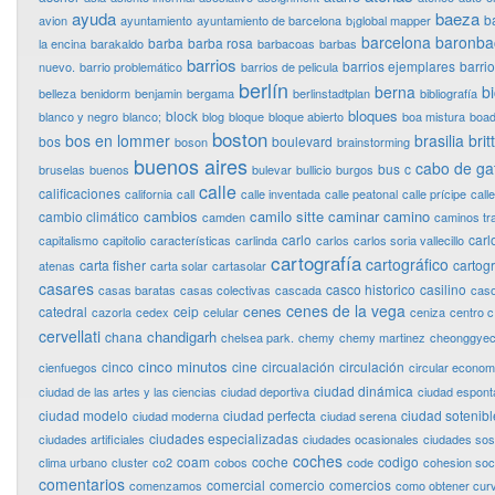
ayuda
baeza
b
avion
ayuntamiento
ayuntamiento de barcelona
b¡global mapper
barcelona
baronba
barba
barba rosa
la encina
barakaldo
barbacoas
barbas
barrios
barrios ejemplares
barri
nuevo.
barrio problemático
barrios de pelicula
berlín
berna
bi
belleza
benidorm
benjamin
bergama
berlinstadtplan
bibliografía
bloques
block
blanco y negro
blanco;
blog
bloque
bloque abierto
boa mistura
boad
boston
bos en lommer
brasilia
bri
bos
boulevard
boson
brainstorming
buenos aires
cabo de ga
bus
c
bruselas
buenos
bulevar
bullicio
burgos
calle
calificaciones
california
call
calle inventada
calle peatonal
calle prícipe
calle
cambios
camilo sitte
caminar
camino
cambio climático
camden
caminos tr
carlo
carl
capitalismo
capitolio
características
carlinda
carlos
carlos soria vallecillo
cartografía
cartográfico
carta fisher
cartog
atenas
carta solar
cartasolar
casares
casco historico
casilino
casas baratas
casas colectivas
cascada
cas
cenes de la vega
cenes
catedral
ceip
cazorla
cedex
celular
ceniza
centro c
cervellati
chandigarh
chana
chelsea park.
chemy
chemy martinez
cheonggye
cinco minutos
cinco
cine
circualación
circulación
cienfuegos
circular econo
ciudad dinámica
ciudad de las artes y las ciencias
ciudad deportiva
ciudad espon
ciudad modelo
ciudad perfecta
ciudad sotenibl
ciudad moderna
ciudad serena
ciudades especializadas
ciudades artificiales
ciudades ocasionales
ciudades sos
coches
coam
coche
codigo
clima urbano
cluster
co2
cobos
code
cohesion soci
comentarios
comercial
comercio
comercios
comenzamos
como obtener curv