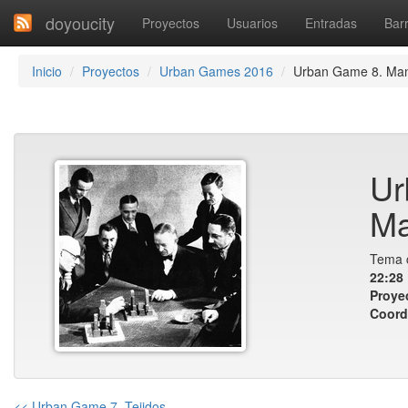
doyoucity
Proyectos
Usuarios
Entradas
Barr
Inicio
Proyectos
Urban Games 2016
Urban Game 8. Ma
Ur
Ma
Tema 
22:28
Proye
Coord
<< Urban Game 7. Tejidos