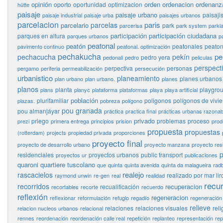
opinión
orden
ordenacion
ordenanz
oporto
oportunidad
optimizacion
hütte
paisaje
paisaje urbano
paisaj
paisaje industrial
paisaje urba
paisajes urbanos
parcelacion
paris
parcelas
parcelario
park
parcerisa
park system
parkl
participación
participación ciudadana
parques en altura
parques urbanos
p
peatonal
peatón
peatonales
peaton
pavimento continuo
peatonal. optimización
pechakucha
pe
pechacucha
pekín
pedro yera
pedonali
pedro
peliculas
perspect
perpectiva
personas
pergamo
periferia
permeabilización
persecución
urbanistico
planeamiento
planes urbanos
plan urbano
plan urbano.
planes
planos
planta
playgro
plans
planyc
plataforma
plataformas
playa
playa artificial
población
plurifamiliar
poligonos
polígonos de vivi
plazas.
pobreza
polígono
pou granada
pou almanjáyar
práctica
practica final
prácticas urbanas razonab
privado
priego
problemas
proceso
prezi
primera entrega
principios
prision
prod
propuesta
propuestas
(rotterdam)
projects
propiedad privada
proporciones
proyecto final
proyecto de desarrollo urbano
proyecto manzana
proyecto res
p
residenciales
proyectos urbanos
public transport
proyectos ur
publicaciones
quaroni
quartiere tuscolano
que
quinta
quinta avenida
quinta da malagueira
rad
realejo
rascacielos
realizado por mar lir
raymond unwin
re-gen
real
realidad
recu
recorridos
recuperacion
recualificación
recortables
recorte
recuerdo
reflexión
regeneracion
reflexionar
reformulación
refugio
regadío
regeneración
relieve
relaciones
relaciones visuales
reli
relacion nucleos urbanos
relacional
rennes
reordenación
reordenación calle real
repetición
replanteo
representación
rep