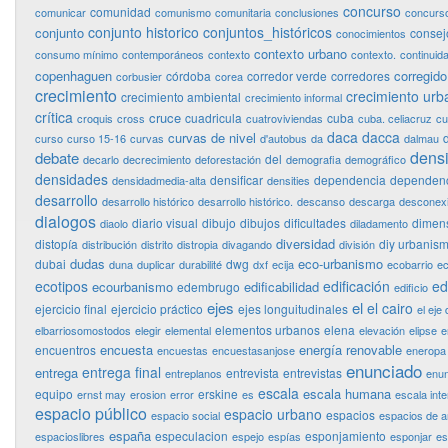
concurso
comunidad
comunicar
comunismo
comunitaria
conclusiones
concurso
conjunto historico
conjuntos_históricos
conjunto
consej
conocimientos
contexto urbano
consumo mínimo
contemporáneos
contexto
contexto.
continuid
copenhaguen
corregido
córdoba
corredor verde
corredores
corbusier
corea
crecimiento
crecimiento urb
crecimiento ambiental
crecimiento informal
crítica
cruce
cuadricula
cuba
croquis
cross
cuatroviviendas
cuba. celiacruz
cu
daca
dacca
curvas de nivel
curso
curso 15-16
curvas
d'autobus
da
dalmau
dens
debate
del
decarlo
decrecimiento
deforestación
demografia
demográfico
densidades
densificar
dependencia
dependenc
densidadmedia-alta
densities
desarrollo
desarrollo histórico
desarrollo histórico.
descanso
descarga
desconex
dialogos
diario visual
dibujo
dibujos
dificultades
dimen
diaolo
diladamento
diversidad
distopía
diy urbanis
distribución
distrito
distropia
divagando
división
dudas
eco-urbanismo
dubai
dwg
duna
duplicar
durabilité
dxf
ecija
ecobarrio
ec
ecotipos
edificación
ed
ecourbanismo
edificabilidad
edembrugo
edificio
ejes
el
el cairo
ejercicio final
ejercicio práctico
ejes longuitudinales
el eje 
elementos urbanos
elena
elbarriosomostodos
elegir
elemental
elevación
elipse
e
encuesta
energía renovable
encuentros
encuestas
encuestasanjose
eneropa
enunciado
entrega final
entrega
entrevista
entrevistas
entreplanos
enun
escala
escala humana
equipo
erskine
ernst may
erosion
error
es
escala int
espacio público
espacio urbano
espacios
espacio social
espacios de 
españa
especulacion
esponjamiento
espacioslibres
espejo
espías
esponjar
es