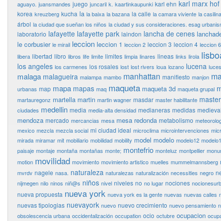
karl marx hof
juego
karl ehn
aguayo.
juansmandes
juncaril
k.
kaartinkaupunki
la
korea
kucha
la calle
kreuzberg
la baixa
la bazana
la camara viviente
la casilin
árbol
la ciudad que sueñan los niños
la ciudad y sus consideraciones. esag urbani
lafayette
lafayette park
lancha de cenes
lanchad
laboratorio
laindon
leccion
le corbusier
leccion 1
leccion 3
leccion 4
le mirail
leccion 2
leccion 6
lisbo
libertad
libro
limites
lineas
libera
libros
life
limite
limpia
linares
links
lirola
los angeles
lucena
los rosales
los carmenes
lost
lost rivers
loua
lozano
luce
manhattan
ma
malaga
malagueira
manifiesto
malampa
mambo
manjon
maqueta
mapa
m
mapas
maqueta 3d
map
urbanas
maq
maqueta grupal
master
martella
martin
masdar
martauregonz
martin wagner
master habilitante
medellin
media
medianeras
medidas
medieva
ciudades
media-alta densidad
mendoza
mesa redonda
mercado
metabolismo
mercancias
mesa
meteorolog
mi ciudad ideal
mexico
mezcla
mezcla social
microclima
microintervenciones
mic
model
modelo
mirada
miramar
mit
mobiliario
mobilidad
mobility
modelo12
modelo
montefrio
paisaje
montaje
montaña
montañas
monte;
monteluz
montpellier
monu
movilidad
motion
movimiento
movimiento artistico
muelles
mummelmannsberg
naturaleza
nagele
n
mvrdv
nasa.
naturalezas
naturalización
necessities
negro
niños
niveles
no
nociones
nijmegen
nilo
ninos
niñ@s
nivel
no lugar
nocionesur
nueva york
nueva propuesta
nueva york es la gente
nuevas
nuevas calles
nuevayork
nuevas tipologias
nuevo crecimiento
nuevo
nuevo pensamiento
n
ocupacion
ocio
obsolescencia urbana
occidentalización
occupation
octubre
ocupa