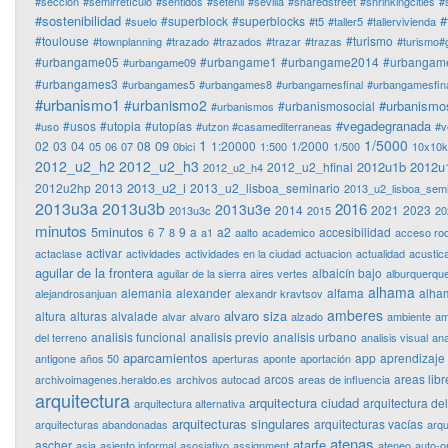
#sección
#semirretículo
#sentidos
#setenil
#sevilla
#sharedstreet
#shrinkingcities
#
#sostenibilidad
#
#superblock
#superblocks
#suelo
#t5
#taller5
#tallervivienda
#toulouse
#turismo
#townplanning
#trazado
#trazados
#trazar
#trazas
#turismo#
#urbangame05
#urbangame1
#urbangame2014
#urbangam
#urbangame09
#urbangames3
#urbangames5
#urbangames8
#urbangamesfinal
#urbangamesfina
#urbanismo1
#urbanismo2
#urbanismo
#urbanismosocial
#urbanismos
#vegadegranada
#usos
#utopia
#utopías
#uso
#utzon #casamediterraneas
#v
1
1/5000
09
02
03
04
08
1:20000
1/2000
05
06
07
0bici
1:500
1/500
10x10
2012_u2_h2
2012_u2_h3
2012u1b
2012u
2012_u2_hfinal
2012_u2_h4
2013_u2_i
2012u2hp
2013
2013_u2_lisboa_seminario
2013_u2_lisboa_semi
2013u3a
2013u3b
2016
2013u3e
2014
2021
2023
2013u3c
2015
20
minutos
5minutos
7
9
a
a2
accesibilidad
6
8
a1
aalto
academico
acceso ro
activar
actaclase
actividades
actividades en la ciudad
actuacion
actualidad
acustic
aguilar de la frontera
albaicín bajo
aguilar de la sierra
aires vertes
alburquerqu
alhama
alemania
alexander
alfama
alha
alejandrosanjuan
alexandr kravtsov
amberes
alvaro siza
altura
alturas
alvalade
alvar
alvaro
alzado
ambiente
am
analisis funcional
analisis previo
analisis urbano
del terreno
analisis visual
ana
aparcamientos
app
aprendizaje
antigone
años 50
aperturas
aponte
aportación
arcos
areas libr
archivoimagenes.heraldo.es
archivos autocad
areas de influencia
arquitectura
arquitectura ciudad
arquitectura de
arquitectura alternativa
arquitecturas singulares
arquitecturas vacías
arquitecturas abandonadas
arqu
atenas
atarfe
ascher
asia
asiento informal
asosiativo
assignment
ateneo
auto-o