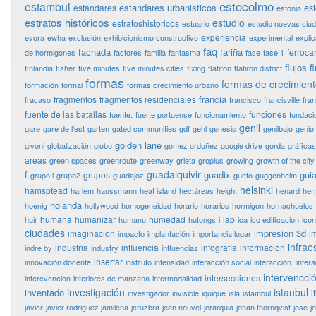
estocolmo
estambul
estandares urbanisticos
estandares
es
estonia
estratos históricos
estudio
estratoshistoricos
estuario
estudio nuevas ciu
experiencia
evora
ewha
exclusión
exhibicionismo constructivo
experimental
expli
faq
fachada
fariña
ferrocar
de hormigones
factores
familia
fantasma
fase
fase 1
flujos
f
finlandia
fisher
five minutes
five minutes cities
fixing
flatiron
flatiron district
formas
formas de crecimien
formación
formal
formas crecimiento urbano
francia
fragmentos
fragmentos residenciales
fracaso
francisco
francisville
fra
fuente de las batallas
funciones
fuente:
fuerte portuense
funcionamiento
fundaci
genil
gare
gare de l'est
garten
gated communities
gdf
gehl
genesis
genilbajo
genio
golden lane
givoni
globalización
globo
gomez ordoñez
google drive
gorda
gráficas
areas
green spaces
greenroute
greenway
grieta
gropius
growing
growth of the city
guadalquivir
f
guadix
guia
grupos
grupo i
grupo2
guadajoz
gueto
guggenheim
helsinki
hamsptead
harlem
haussmann
heat island
hectáreas
height
henard
her
holanda
hoenig
hollywood
homogeneidad
horario
horarios
hormigon
hornachuelos
humana
humanizar
humedad
iap
huir
humano
hutongs
i
ica
icc edificacion
ico
ciudades
impresion 3d
imaginacion
i
impacto
implantación
importancia lugar
infrae
industria
influencia
infografía
informacion
indre by
industry
influencias
insertar
innovación docente
instituto
intensidad
interacción social
interacción.
inter
intervencci
intersecciones
interevencion
interiores de manzana
intermodalidad
investigación
istanbul
inventado
i
investigador
invisible
iquique
isla
istambul
javier
javier rodriguez jamilena
jcruzbra
jean nouvel
jerarquia
johan thörnqvist
jose
j