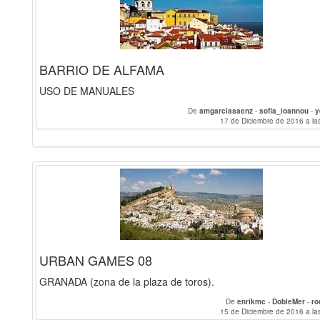
BARRIO DE ALFAMA
USO DE MANUALES
De
amgarciasaenz
-
sofia_ioannou
-
y
17 de Diciembre de 2016 a la
URBAN GAMES 08
GRANADA (zona de la plaza de toros).
De
enrikmc
-
DobleMer
-
ro
15 de Diciembre de 2016 a la