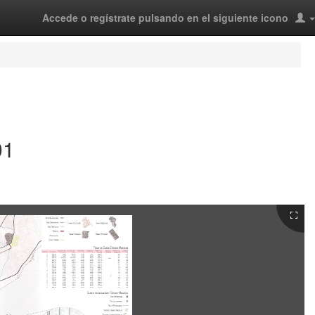
Accede o regístrate pulsando en el siguiente icono
01