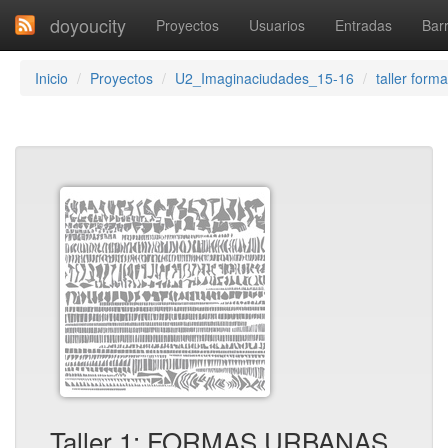
doyoucity
Proyectos
Usuarios
Entradas
Barr
Inicio
Proyectos
U2_Imaginaciudades_15-16
taller form
Taller 1: FORMAS URBANAS