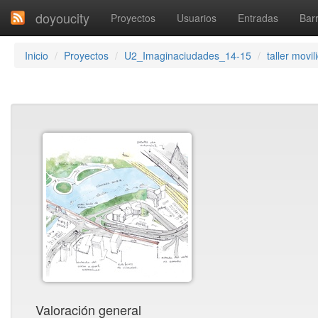
doyoucity
Proyectos
Usuarios
Entradas
Barr
Inicio
Proyectos
U2_Imaginaciudades_14-15
taller movil
Valoración general