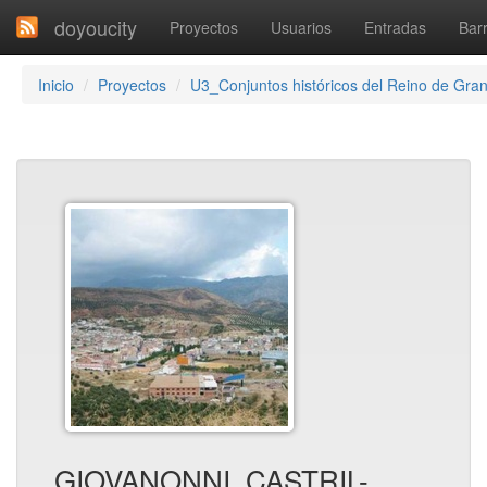
doyoucity
Proyectos
Usuarios
Entradas
Barr
Inicio
Proyectos
U3_Conjuntos históricos del Reino de Gra
GIOVANONNI_CASTRIL-