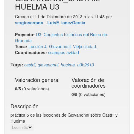
HUELMA U3
Creada el 11 de Diciembre de 2013 a las 11:48 por
sergioserrano
-
LuisE_IanezGarcia
Proyecto:
U3_Conjuntos históricos del Reino de
Granada
Tema:
Lección 4. Giovannoni. Vieja ciudad.
Coordinadores:
scampos
avidad
Tags:
castril
,
giovanonni
,
huelma
,
u3b2013
Valoración general
Valoración de
coordinadores
0/5
(0 votaciones)
0/5
(0 votaciones)
Descripción
práctica 5 de las lecciones de Giovanonni sobre Castril y
Huelma
Leer más