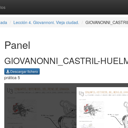
ios
nada
Lección 4. Giovannoni. Vieja ciudad.
GIOVANONNI_CASTRI
Panel
GIOVANONNI_CASTRIL-HUEL
Descargar fichero
prática 5