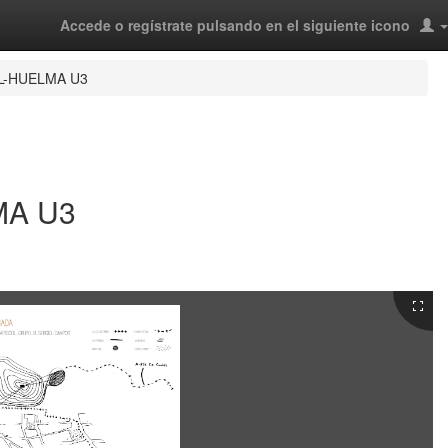
Accede o regístrate pulsando en el siguiente icono
L-HUELMA U3
MA U3