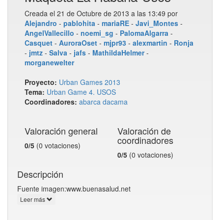
Creada el 21 de Octubre de 2013 a las 13:49 por
Alejandro
-
pablohita
-
mariaRE
-
Javi_Montes
-
AngelVallecillo
-
noemi_sg
-
PalomaAlgarra
-
Casquet
-
AuroraOset
-
mjpr93
-
alexmartin
-
Ronja
-
jmtz
-
Salva
-
jafs
-
MathildaHelmer
-
morganewelter
Proyecto:
Urban Games 2013
Tema:
Urban Game 4. USOS
Coordinadores:
abarca
dacama
Valoración general
Valoración de
coordinadores
0/5
(0 votaciones)
0/5
(0 votaciones)
Descripción
Fuente imagen:www.buenasalud.net
Leer más