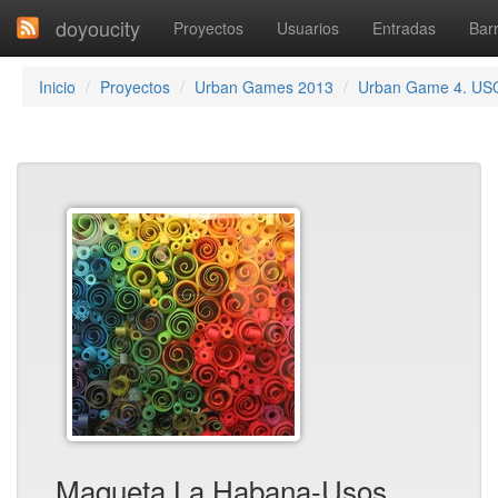
doyoucity
Proyectos
Usuarios
Entradas
Barr
Inicio
Proyectos
Urban Games 2013
Urban Game 4. US
Maqueta La Habana-Usos