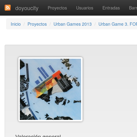
doyoucity
Proyectos
Usuarios
Entradas
Barr
Inicio
Proyectos
Urban Games 2013
Urban Game 3. F
Valoración general