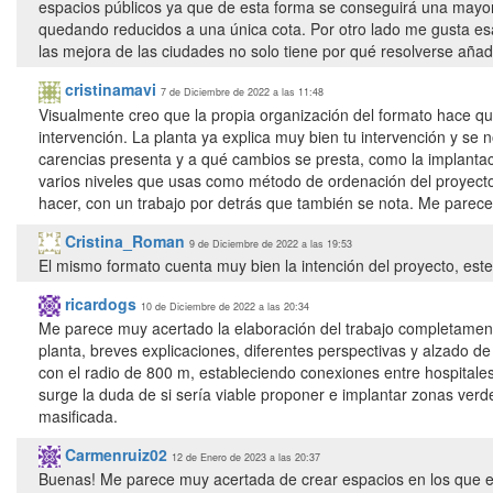
espacios públicos ya que de esta forma se conseguirá una mayor
quedando reducidos a una única cota. Por otro lado me gusta es
las mejora de las ciudades no solo tiene por qué resolverse añad
cristinamavi
7 de Diciembre de 2022 a las 11:48
Visualmente creo que la propia organización del formato hace qu
intervención. La planta ya explica muy bien tu intervención y se
carencias presenta y a qué cambios se presta, como la implantaci
varios niveles que usas como método de ordenación del proyecto
hacer, con un trabajo por detrás que también se nota. Me parec
Cristina_Roman
9 de Diciembre de 2022 a las 19:53
El mismo formato cuenta muy bien la intención del proyecto, est
ricardogs
10 de Diciembre de 2022 a las 20:34
Me parece muy acertado la elaboración del trabajo completament
planta, breves explicaciones, diferentes perspectivas y alzado de 
con el radio de 800 m, estableciendo conexiones entre hospitale
surge la duda de si sería viable proponer e implantar zonas verdes
masificada.
Carmenruiz02
12 de Enero de 2023 a las 20:37
Buenas! Me parece muy acertada de crear espacios en los que el