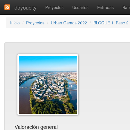
doyoucity
Proyectos
Usuarios
Entradas
Barr
Inicio
Proyectos
Urban Games 2022
BLOQUE 1. Fase 2
Valoración general