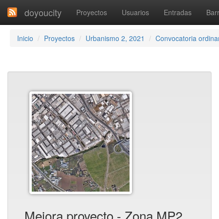
doyoucity
Proyectos
Usuarios
Entradas
Barr
Inicio
Proyectos
Urbanismo 2, 2021
Convocatoria ordinar
Mejora proyecto - Zona MP2