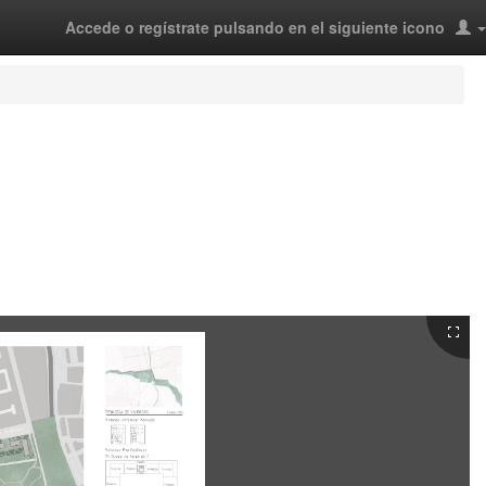
Accede o regístrate pulsando en el siguiente icono