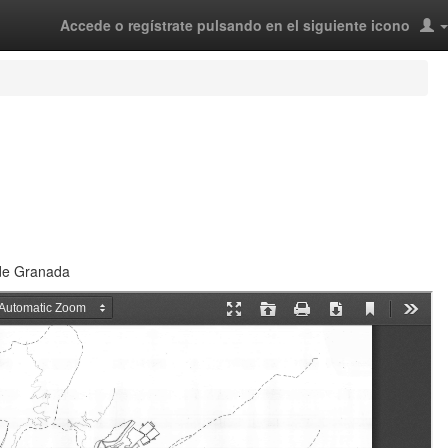
Accede o regístrate pulsando en el siguiente icono
 de Granada