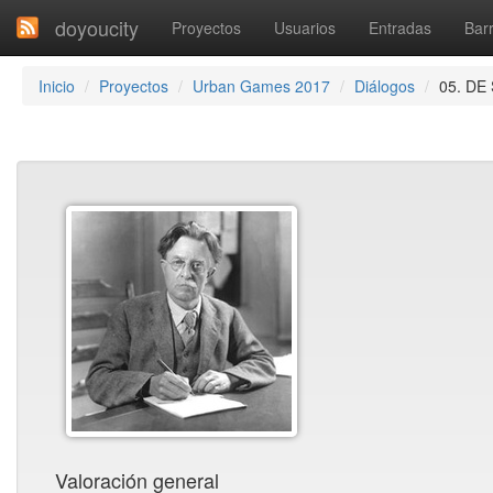
doyoucity
Proyectos
Usuarios
Entradas
Barr
Inicio
Proyectos
Urban Games 2017
Diálogos
05. D
Valoración general