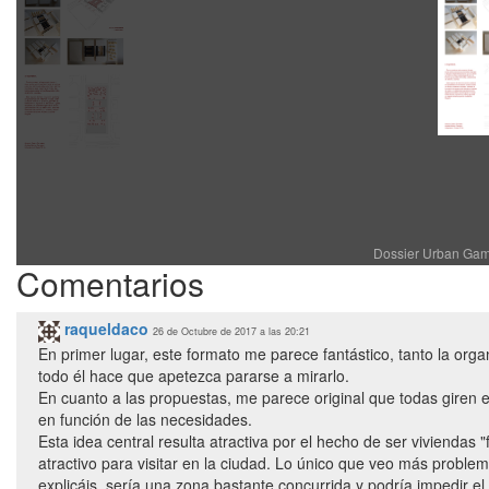
Dossier Urban Gam
Comentarios
raqueldaco
26 de Octubre de 2017 a las 20:21
En primer lugar, este formato me parece fantástico, tanto la org
todo él hace que apetezca pararse a mirarlo.
En cuanto a las propuestas, me parece original que todas giren e
en función de las necesidades.
Esta idea central resulta atractiva por el hecho de ser viviendas 
atractivo para visitar en la ciudad. Lo único que veo más problem
explicáis, sería una zona bastante concurrida y podría impedir 