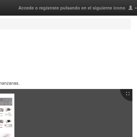
Accede o regístrate pulsando en el siguiente icono
 manzanas.