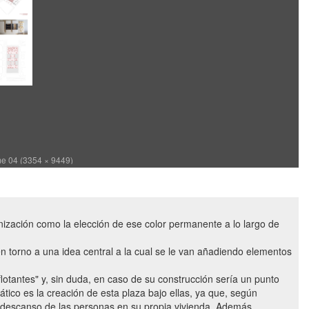
e 04 (3354 × 9449)
anización como la elección de ese color permanente a lo largo de
n torno a una idea central a la cual se le van añadiendo elementos
"flotantes" y, sin duda, en caso de su construcción sería un punto
ático es la creación de esta plaza bajo ellas, ya que, según
el descanso de las personas en su propia vivienda. Además,