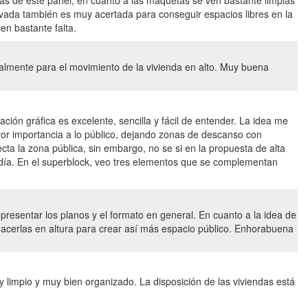
ás de este panel, en cuanto a las maquetas se ven bastante limpias
elevada también es muy acertada para conseguir espacios libres en la
en bastante falta.
almente para el movimiento de la vivienda en alto. Muy buena
ón gráfica es excelente, sencilla y fácil de entender. La idea me
yor importancia a lo público, dejando zonas de descanso con
cta la zona pública, sin embargo, no se si en la propuesta de alta
 día. En el superblock, veo tres elementos que se complementan
presentar los planos y el formato en general. En cuanto a la idea de
hacerlas en altura para crear así más espacio público. Enhorabuena
 limpio y muy bien organizado. La disposición de las viviendas está