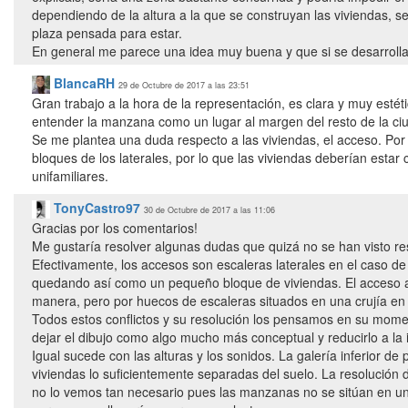
dependiendo de la altura a la que se construyan las viviendas, se
plaza pensada para estar.
En general me parece una idea muy buena y que si se desarrollar
BlancaRH
29 de Octubre de 2017 a las 23:51
Gran trabajo a la hora de la representación, es clara y muy estétic
entender la manzana como un lugar al margen del resto de la ci
Se me plantea una duda respecto a las viviendas, el acceso. Por 
bloques de los laterales, por lo que las viviendas deberían estar
unifamiliares.
TonyCastro97
30 de Octubre de 2017 a las 11:06
Gracias por los comentarios!
Me gustaría resolver algunas dudas que quizá no se han visto re
Efectivamente, los accesos son escaleras laterales en el caso de
quedando así como un pequeño bloque de viviendas. El acceso a
manera, pero por huecos de escaleras situados en una crujía en 
Todos estos conflictos y su resolución los pensamos en su momen
dejar el dibujo como algo mucho más conceptual y reducirlo a la i
Igual sucede con las alturas y los sonidos. La galería inferior d
viviendas lo suficientemente separadas del suelo. La resolución d
no lo vemos tan necesario pues las manzanas no se sitúan en un