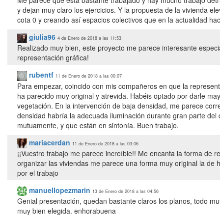
Me parece que está bastante trabajado y hay mucho trabajo detr
y dejan muy claro los ejercicios. Y la propuesta de la vivienda 
cota 0 y creando así espacios colectivos que en la actualidad hac
giulia96
4 de Enero de 2018 a las 11:53
Realizado muy bien, este proyecto me parece interesante especi
representación gráfica!
rubentf
11 de Enero de 2018 a las 00:07
Para empezar, coincido con mis compañeros en que la representaci
ha parecido muy original y atrevida. Habéis optado por darle ma
vegetación. En la intervención de baja densidad, me parece corre
densidad habría la adecuada iluminación durante gran parte del
mutuamente, y que están en sintonía. Buen trabajo.
mariacerdan
11 de Enero de 2018 a las 03:06
¡¡Vuestro trabajo me parece increíble!! Me encanta la forma de re
organizar las viviendas me parece una forma muy original la de 
por el trabajo
manuellopezmarin
13 de Enero de 2018 a las 04:56
Genial presentación, quedan bastante claros los planos, todo muy
muy bien elegida. enhorabuena