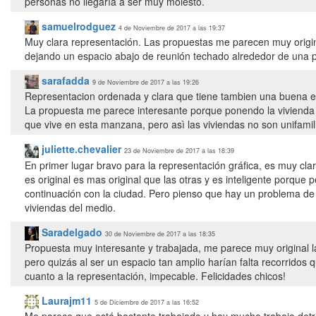
personas no llegaría a ser muy molesto.
samuelrodguez
4 de Noviembre de 2017 a las 19:37
Muy clara representación. Las propuestas me parecen muy origina
dejando un espacio abajo de reunión techado alrededor de una p
sarafadda
9 de Noviembre de 2017 a las 19:26
Representacion ordenada y clara que tiene tambien una buena e
La propuesta me parece interesante porque ponendo la vivienda 
que vive en esta manzana, pero asì las viviendas no son unifamili
juliette.chevalier
23 de Noviembre de 2017 a las 18:39
En primer lugar bravo para la representación gráfica, es muy clar
es original es mas original que las otras y es inteligente porqu
continuación con la ciudad. Pero pienso que hay un problema de 
viviendas del medio.
Saradelgado
30 de Noviembre de 2017 a las 18:35
Propuesta muy interesante y trabajada, me parece muy original la
pero quizás al ser un espacio tan amplio harían falta recorridos 
cuanto a la representación, impecable. Felicidades chicos!
Laurajm11
5 de Diciembre de 2017 a las 16:52